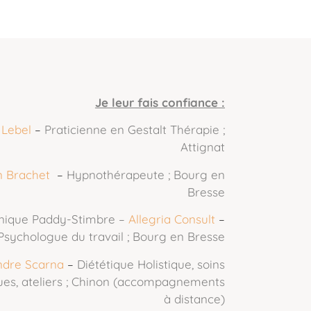
Je leur fais confiance :
 Lebel
–
Praticienne en Gestalt Thérapie ;
Attignat
 Brachet
–
Hypnothérapeute ; Bourg en
Bresse
nique Paddy-Stimbre –
Allegria Consult
–
Psychologue du travail ; Bourg en Bresse
ndre Scarna
–
Diététique Holistique, soins
ues, ateliers ; Chinon (accompagnements
à distance)