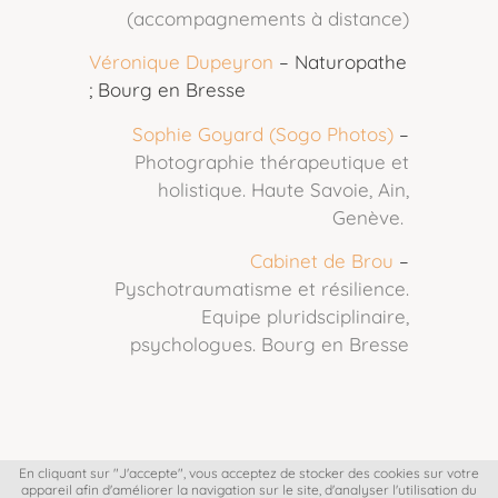
(accompagnements à distance)
Véronique Dupeyron
– Naturopathe
; Bourg en Bresse
Sophie Goyard (Sogo Photos)
–
Photographie thérapeutique et
holistique. Haute Savoie, Ain,
Genève.
Cabinet de Brou
–
Pyschotraumatisme et résilience.
Equipe pluridsciplinaire,
psychologues. Bourg en Bresse
En cliquant sur "J'accepte", vous acceptez de stocker des cookies sur votre
©2022 La toile d’Artémis | Tous droits réservés |
appareil afin d'améliorer la navigation sur le site, d'analyser l'utilisation du