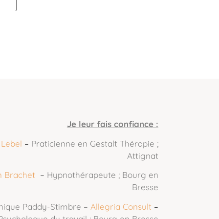
Je leur fais confiance :
 Lebel
–
Praticienne en Gestalt Thérapie ;
Attignat
 Brachet
–
Hypnothérapeute ; Bourg en
Bresse
nique Paddy-Stimbre –
Allegria Consult
–
Psychologue du travail ; Bourg en Bresse