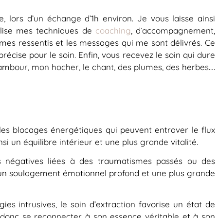
 lors d’un échange d’1h environ. Je vous laisse ainsi
tilise mes techniques de
coaching
, d’accompagnement,
i mes ressentis et les messages qui me sont délivrés. Ce
cise pour le soin. Enfin, vous recevez le soin qui dure
 tambour, mon hocher, le chant, des plumes, des herbes….
 les blocages énergétiques qui peuvent entraver le flux
i un équilibre intérieur et une plus grande vitalité.
s négatives liées à des traumatismes passés ou des
r un soulagement émotionnel profond et une plus grande
ies intrusives, le soin d’extraction favorise un état de
 donc se reconnecter à son essence véritable et à son