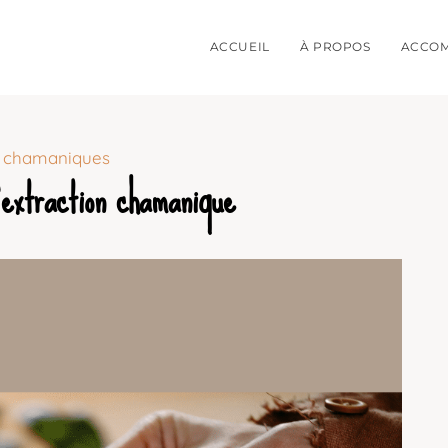
ACCUEIL
À PROPOS
ACCO
s chamaniques
’extraction chamanique