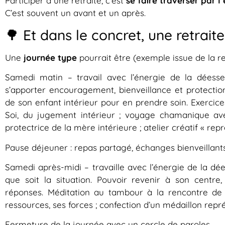
Participer à une retraite, c’est
se faire traverser par l
C’est souvent un avant et un après.
🌳 Et dans le concret, une retrait
Une
journée type
pourrait être (exemple issue de la r
Samedi matin – travail avec l’énergie de la dées
s’apporter encouragement, bienveillance et protection 
de son enfant intérieur pour en prendre soin. Exercice
Soi, du jugement intérieur ; voyage chamanique avec
protectrice de la mère intérieure ; atelier créatif « repr
Pause déjeuner : repas partagé, échanges bienveillant
Samedi après-midi – travaille avec l’énergie de la dée
que soit la situation. Pouvoir revenir à son centre
réponses. Méditation au tambour à la rencontre de 
ressources, ses forces ; confection d’un médaillon repr
Fermeture de la journée avec un cercle de paroles.